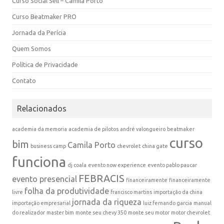
Curso Social Sell – Camila Porto
Curso Beatmaker PRO
Jornada da Perícia
Quem Somos
Política de Privacidade
Contato
Relacionados
academia da memoria
academia de pilotos
andré valongueiro
beatmaker
curso
bim
Camila Porto
business camp
chevrolet
china gate
funciona
dj coala
evento now experience
evento pablo paucar
FEBRACIS
evento presencial
financeiramente
financeiramente
folha da produtividade
livre
francisco martins
importação da china
jornada da riqueza
importação empresarial
luiz fernando garcia
manual
do realizador
master bim
monte seu chevy 350
monte seu motor
motor chevrolet