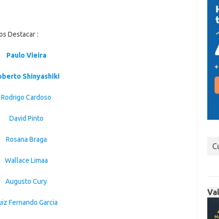
s Destacar :
Paulo Vieira
oberto Shinyashiki
Rodrigo Cardoso
David Pinto
Rosana Braga
C
Wallace Limaa
Augusto Cury
Va
uiz Fernando Garcia