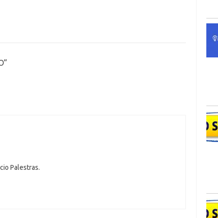
O
”
cio Palestras.