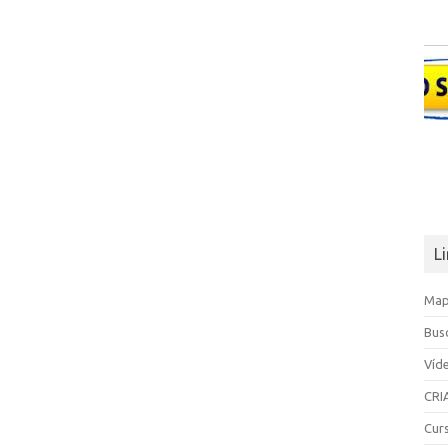
L
Map
Bus
Víd
CRI
Cur