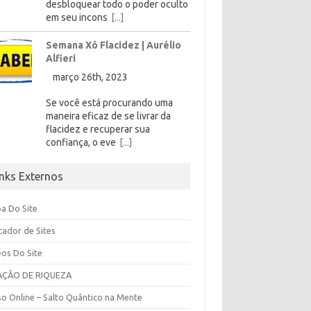
desbloquear todo o poder oculto
em seu incons
[...]
Semana Xô Flacidez | Aurélio
Alfieri
março 26th, 2023
Se você está procurando uma
maneira eficaz de se livrar da
flacidez e recuperar sua
confiança, o eve
[...]
inks Externos
a Do Site
cador de Sites
eos Do Site
AÇÃO DE RIQUEZA
so Online – Salto Quântico na Mente