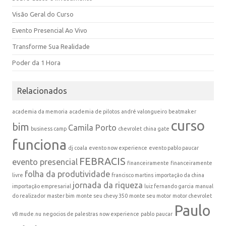
Visão Geral do Curso
Evento Presencial Ao Vivo
Transforme Sua Realidade
Poder da 1 Hora
Relacionados
academia da memoria
academia de pilotos
andré valongueiro
beatmaker
curso
bim
Camila Porto
business camp
chevrolet
china gate
funciona
dj coala
evento now experience
evento pablo paucar
FEBRACIS
evento presencial
financeiramente
financeiramente
folha da produtividade
livre
francisco martins
importação da china
jornada da riqueza
importação empresarial
luiz fernando garcia
manual
do realizador
master bim
monte seu chevy 350
monte seu motor
motor chevrolet
Paulo
v8
mude.nu
negocios de palestras
now experience
pablo
paucar