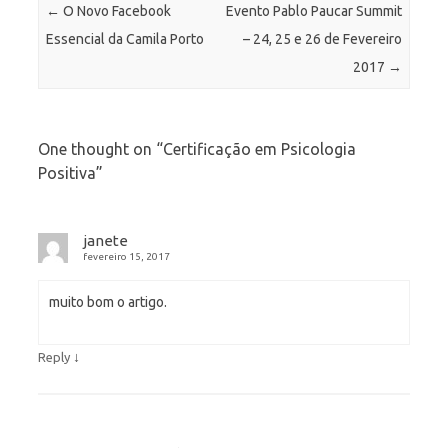
Post navigation
←
O Novo Facebook
Evento Pablo Paucar Summit
Essencial da Camila Porto
– 24, 25 e 26 de Fevereiro
2017
→
One thought on “
Certificação em Psicologia
Positiva
”
janete
fevereiro 15, 2017
muito bom o artigo.
↓
Reply