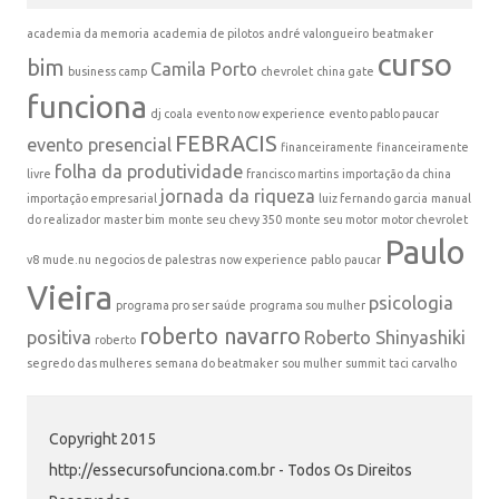
academia da memoria
academia de pilotos
andré valongueiro
beatmaker
curso
bim
Camila Porto
business camp
chevrolet
china gate
funciona
dj coala
evento now experience
evento pablo paucar
FEBRACIS
evento presencial
financeiramente
financeiramente
folha da produtividade
livre
francisco martins
importação da china
jornada da riqueza
importação empresarial
luiz fernando garcia
manual
do realizador
master bim
monte seu chevy 350
monte seu motor
motor chevrolet
Paulo
v8
mude.nu
negocios de palestras
now experience
pablo
paucar
Vieira
psicologia
programa pro ser saúde
programa sou mulher
roberto navarro
positiva
Roberto Shinyashiki
roberto
segredo das mulheres
semana do beatmaker
sou mulher
summit
taci carvalho
Copyright 2015
http://essecursofunciona.com.br - Todos Os Direitos