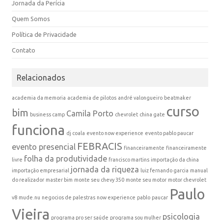
Jornada da Perícia
Quem Somos
Política de Privacidade
Contato
Relacionados
academia da memoria
academia de pilotos
andré valongueiro
beatmaker
curso
bim
Camila Porto
business camp
chevrolet
china gate
funciona
dj coala
evento now experience
evento pablo paucar
FEBRACIS
evento presencial
financeiramente
financeiramente
folha da produtividade
livre
francisco martins
importação da china
jornada da riqueza
importação empresarial
luiz fernando garcia
manual
do realizador
master bim
monte seu chevy 350
monte seu motor
motor chevrolet
Paulo
v8
mude.nu
negocios de palestras
now experience
pablo
paucar
Vieira
psicologia
programa pro ser saúde
programa sou mulher