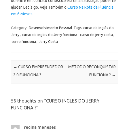
ou entre em contato conosco.Será uma satisfação poder te
ajudar. Let´s go. Veja Também o
Curso Na Rota da Fluência
em 6 Meses
.
Category:
Desenvolvimento Pessoal
Tags:
curso de inglês do
Jerry
,
curso de ingles do Jerry funciona
,
curso de jerry costa
,
curso funciona
,
Jerry Costa
Post navigation
←
CURSO EMPREENDEDOR
METODO RECONQUISTAR
2.0 FUNCIONA ?
FUNCIONA ?
→
56 thoughts on “
CURSO INGLES DO JERRY
FUNCIONA ?
”
regina meneses