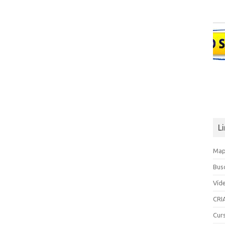
L
Map
Bus
Víd
CRI
Cur