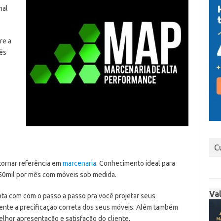
nal
re a
mês
e
C
 tornar referência em
marcenaria
. Conhecimento ideal para
 50mil por mês com móveis sob medida.
Va
ta com com o passo a passo pra você projetar seus
nte a precificação correta dos seus móveis. Além também
lhor apresentação e satisfação do cliente.