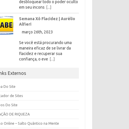
desbloquear todo o poder oculto
em seu incons
[...]
Semana Xô Flacidez | Aurélio
Alfieri
março 26th, 2023
Se você está procurando uma
maneira eficaz de se livrar da
flacidez e recuperar sua
confiança, o eve
[...]
inks Externos
a Do Site
cador de Sites
eos Do Site
AÇÃO DE RIQUEZA
so Online – Salto Quântico na Mente