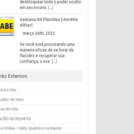
desbloquear todo o poder oculto
em seu incons
[...]
Semana Xô Flacidez | Aurélio
Alfieri
março 26th, 2023
Se você está procurando uma
maneira eficaz de se livrar da
flacidez e recuperar sua
confiança, o eve
[...]
inks Externos
a Do Site
cador de Sites
eos Do Site
AÇÃO DE RIQUEZA
so Online – Salto Quântico na Mente