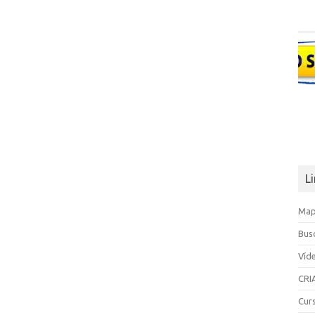
L
Map
Bus
Víd
CRI
Cur