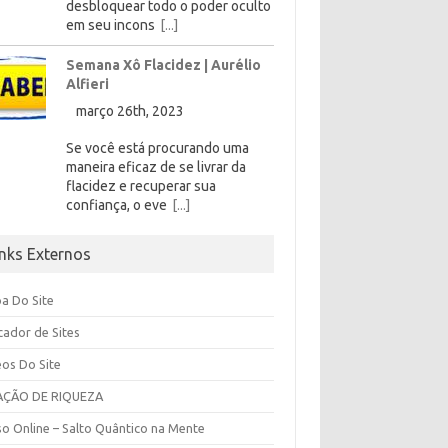
desbloquear todo o poder oculto
em seu incons
[...]
Semana Xô Flacidez | Aurélio
Alfieri
março 26th, 2023
Se você está procurando uma
maneira eficaz de se livrar da
flacidez e recuperar sua
confiança, o eve
[...]
inks Externos
a Do Site
cador de Sites
eos Do Site
AÇÃO DE RIQUEZA
so Online – Salto Quântico na Mente