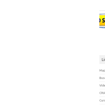
L
Map
Bus
Víd
CRI
Cur