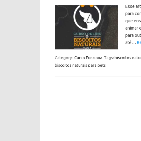
Esse ar
para con
que ensi
animar 
para ou
até…
R
Category:
Curso Funciona
Tags:
biscoitos natu
biscoitos naturais para pets