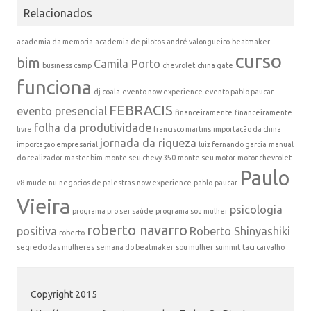
Relacionados
academia da memoria
academia de pilotos
andré valongueiro
beatmaker
curso
bim
Camila Porto
business camp
chevrolet
china gate
funciona
dj coala
evento now experience
evento pablo paucar
FEBRACIS
evento presencial
financeiramente
financeiramente
folha da produtividade
livre
francisco martins
importação da china
jornada da riqueza
importação empresarial
luiz fernando garcia
manual
do realizador
master bim
monte seu chevy 350
monte seu motor
motor chevrolet
Paulo
v8
mude.nu
negocios de palestras
now experience
pablo
paucar
Vieira
psicologia
programa pro ser saúde
programa sou mulher
roberto navarro
positiva
Roberto Shinyashiki
roberto
segredo das mulheres
semana do beatmaker
sou mulher
summit
taci carvalho
Copyright 2015