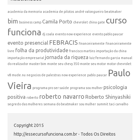
academia da memoria
academia de pilotos
andré valongueiro
beatmaker
curso
bim
Camila Porto
business camp
chevrolet
china gate
funciona
dj coala
evento now experience
evento pablo paucar
FEBRACIS
evento presencial
financeiramente
financeiramente
folha da produtividade
livre
francisco martins
importação da china
jornada da riqueza
importação empresarial
luiz fernando garcia
manual
do realizador
master bim
monte seu chevy 350
monte seu motor
motor chevrolet
Paulo
v8
mude.nu
negocios de palestras
now experience
pablo
paucar
Vieira
psicologia
programa pro ser saúde
programa sou mulher
roberto navarro
positiva
Roberto Shinyashiki
roberto
segredo das mulheres
semana do beatmaker
sou mulher
summit
taci carvalho
Copyright 2015
http://essecursofunciona.com.br - Todos Os Direitos