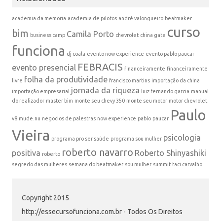
academia da memoria
academia de pilotos
andré valongueiro
beatmaker
curso
bim
Camila Porto
business camp
chevrolet
china gate
funciona
dj coala
evento now experience
evento pablo paucar
FEBRACIS
evento presencial
financeiramente
financeiramente
folha da produtividade
livre
francisco martins
importação da china
jornada da riqueza
importação empresarial
luiz fernando garcia
manual
do realizador
master bim
monte seu chevy 350
monte seu motor
motor chevrolet
Paulo
v8
mude.nu
negocios de palestras
now experience
pablo
paucar
Vieira
psicologia
programa pro ser saúde
programa sou mulher
roberto navarro
positiva
Roberto Shinyashiki
roberto
segredo das mulheres
semana do beatmaker
sou mulher
summit
taci carvalho
Copyright 2015
http://essecursofunciona.com.br - Todos Os Direitos