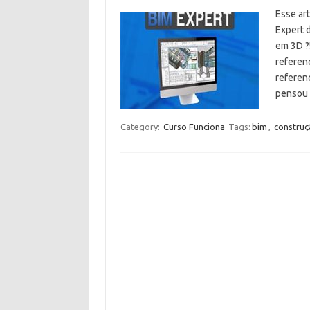
Esse ar
Expert d
em 3D ?
referen
referen
penso
Category:
Curso Funciona
Tags:
bim
,
construç