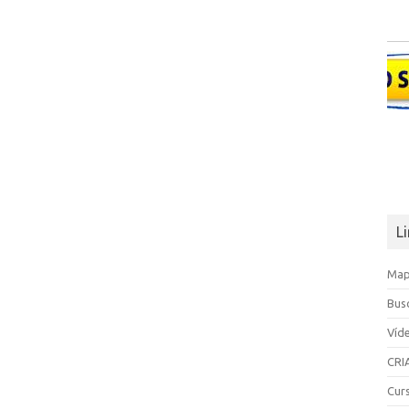
L
Map
Bus
Víd
CRI
Cur