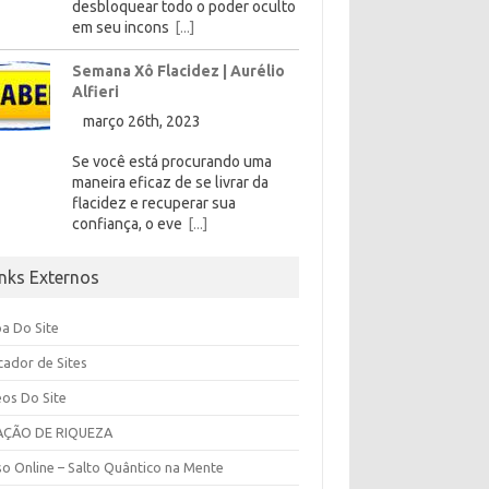
desbloquear todo o poder oculto
em seu incons
[...]
Semana Xô Flacidez | Aurélio
Alfieri
março 26th, 2023
Se você está procurando uma
maneira eficaz de se livrar da
flacidez e recuperar sua
confiança, o eve
[...]
inks Externos
a Do Site
cador de Sites
eos Do Site
AÇÃO DE RIQUEZA
so Online – Salto Quântico na Mente